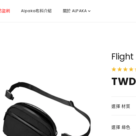
 防盜刷
Alpaka布料介紹
關於 ALPAKA
Fligh
TWD 
正
常
價
格
選擇 材質
選擇
綠色