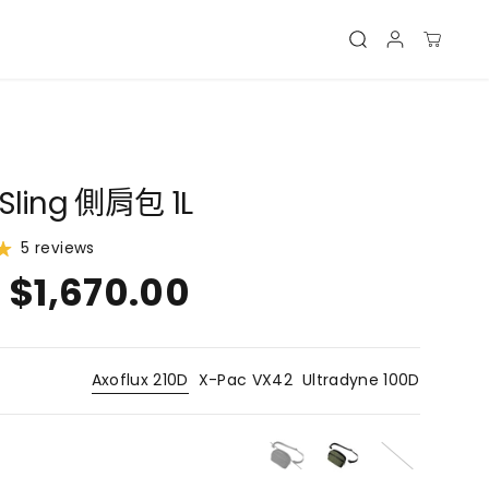
t Sling 側肩包 1L
5 reviews
$1,670.00
Axoflux 210D
X-Pac VX42
Ultradyne 100D