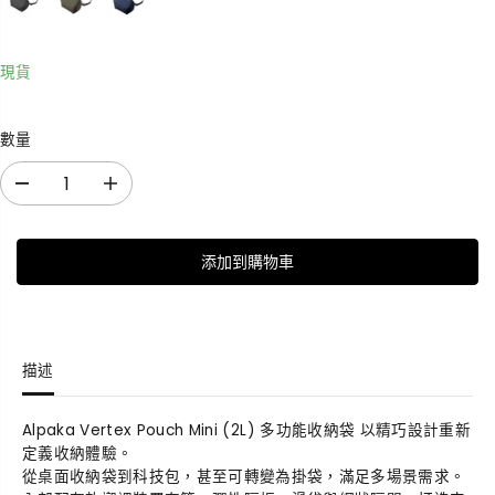
現貨
數量
減
增
少
加
數
數
添加到購物車
量
量
V
V
e
e
r
r
t
t
描述
e
e
x
x
P
P
Alpaka Vertex Pouch Mini (2L) 多功能收納袋 以精巧設計重新
o
o
定義收納體驗。
u
u
從桌面收納袋到科技包，甚至可轉變為掛袋，滿足多場景需求。
c
c