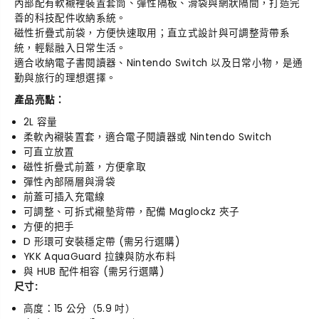
內部配有軟襯裡裝置套筒、彈性隔板、滑袋與網狀隔間，打造完
h
h
善的科技配件收納系統。
M
M
磁性折疊式前袋，方便快速取用；直立式設計與可調整背帶系
i
i
統，輕鬆融入日常生活。
n
n
適合收納電子書閱讀器、Nintendo Switch 以及日常小物，是通
i
i
勤與旅行的理想選擇。
2
2
L
L
產品亮點：
多
多
2L 容量
功
功
柔軟內襯裝置套，適合電子閱讀器或 Nintendo Switch
能
能
可直立放置
收
收
磁性折疊式前蓋，方便拿取
納
納
彈性內部隔層與滑袋
袋
袋
前蓋可插入充電線
可調整、可拆式襯墊背帶，配備 Maglockz 夾子
方便的把手
D 形環可安裝穩定帶 (需另行選購)
YKK AquaGuard 拉鍊與防水布料
與 HUB 配件相容 (需另行選購)
尺寸:
高度：15 公分（5.9 吋）