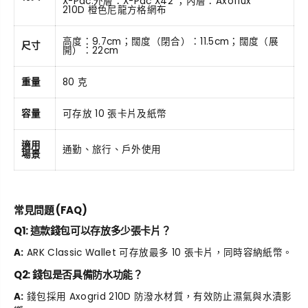
X-Pac:外層：
X-Pac X42
；內層：Axoflux
210D 橙色尼龍方格網布
高度：9.7cm；闊度（閉合）：11.5cm；闊度（展
尺寸
開）：22cm
重量
80 克
容量
可存放 10 張卡片及紙幣
適用
通勤、旅行、戶外使用
場景
常見問題 (FAQ)
Q1: 這款錢包可以存放多少張卡片？
A:
ARK Classic Wallet 可存放最多 10 張卡片，同時容納紙幣。
Q2: 錢包是否具備防水功能？
A:
錢包採用 Axogrid 210D 防潑水材質，有效防止濕氣與水漬影