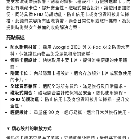
免受水漬或磨損影響。創新的傾斜卡槽設計，方便快速取卡；內
W
W
部設有隱藏卡位，提升安全性。磁吸式開合設計，讓使用更加簡
a
a
便，同時具備 RFID 防護功能，防止信用卡或身份資料被非法掃
l
l
描。此錢包兼容所有國際貨幣，適合日常使用或旅行攜帶，為您
l
l
提供時尚與安全兼備的收納解決方案。
e
e
t
t
亮點描述
錢
錢
包
包
防水耐用材質：
採用 Axogrid 210D 與 X-Pac X42 防潑水面
料，保護錢包內物品免受濕氣和磨損影響。
傾斜卡槽設計：
快速取用主要卡片，提供流暢便捷的使用體
驗。
隱藏卡位：
內部隱藏卡槽設計，適合存放額外卡片或緊急使用
的卡片。
全球貨幣兼容：
適配全球所有貨幣，滿足旅行及日常需求。
磁吸式開合：
磁吸開合設計確保物品安全，簡化使用過程。
RFID 防護功能：
防止信用卡及身份資料被非法掃描，提升安
全性。
輕便設計：
重量僅 80 克，輕巧易攜，適合日常與旅行使用。
▼ 精心設計的取放方式
傾斜的卡槽不只是為了美觀，它還能解決問題。我們將其傾斜，