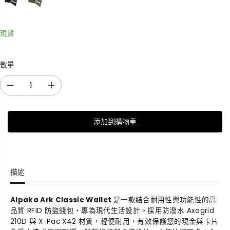
現貨
數量
減
增
少
加
數
數
添加到購物車
量
量
A
A
r
r
k
k
C
C
描述
l
l
a
a
s
s
Alpaka
Ark Classic Wallet
是一款結合耐用性與功能性的高
s
s
品質 RFID 防盜錢包，專為現代生活設計。採用防潑水 Axogrid
i
i
210D 與 X-Pac X42 材質，輕便耐用，有效保護您的現金與卡片
c
c