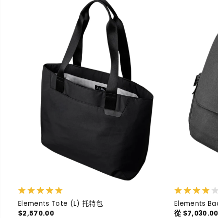
Elements Tote (L) 托特包
Elements B
$2,570.00
從 $7,030.0