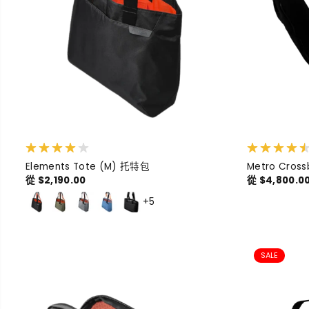
Elements Tote (M) 托特包
Metro Cros
從 $2,190.00
從 $4,800.0
+5
SALE