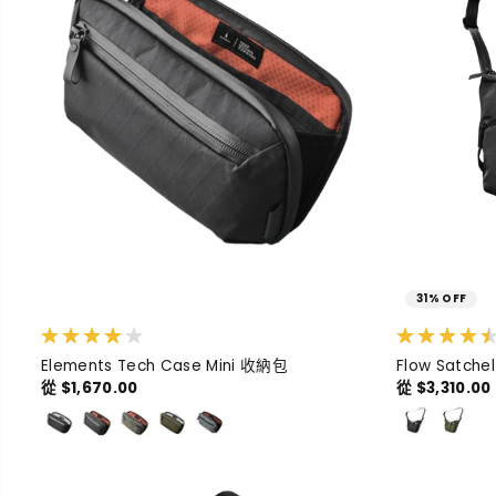
31% OFF
Elements Tech Case Mini 收納包
Flow Satch
從 $1,670.00
從 $3,310.00