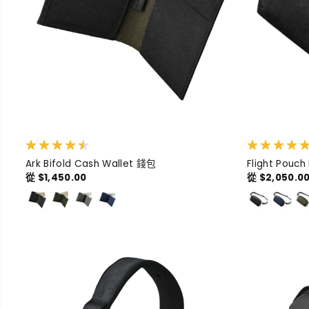
Ark Bifold Cash Wallet 錢包
Flight Pou
從 $1,450.00
從 $2,050.0