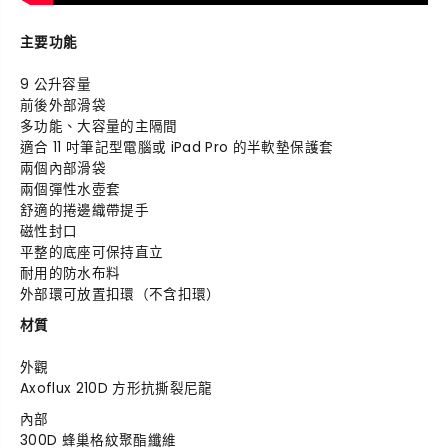
主要功能
9 公升容量
前後外部滑袋
多功能、大容量的主隔間
適合 11 吋筆記型電腦或 iPad Pro 的半軟墊保護套
兩個內部滑袋
兩個彈性水壺套
舒適的捲邊織帶提手
磁性封口
平整的底座可保持直立
耐用的防水布料
外部環可放置扣環（不含扣環）
材質
外觀
Axoflux 210D 方形抗撕裂尼龍
內部
300D 蜂巢格紋聚酯纖維