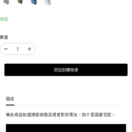
現貨
數量
減
增
少
加
數
數
添加到購物車
量
量
E
E
l
l
e
e
m
m
描述
e
e
n
n
t
t
🔴此商品如選擇超商取貨將會對折寄出，如介意請選宅配。
s
s
T
T
o
o