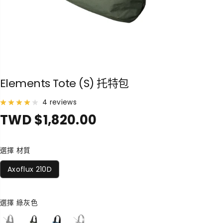
Elements Tote (S) 托特包
4 reviews
TWD $1,820.00
正
常
價
選擇 材質
格
Axoflux 210D
選擇
綠灰色