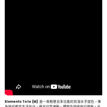
M
M
)
)
托
托
特
特
包
包
Elements Tote (M)
是一款輕便且多功能的防潑水手提包，專
為現代都市生活設計，適合日常通勤、購物及短途旅行使用。此