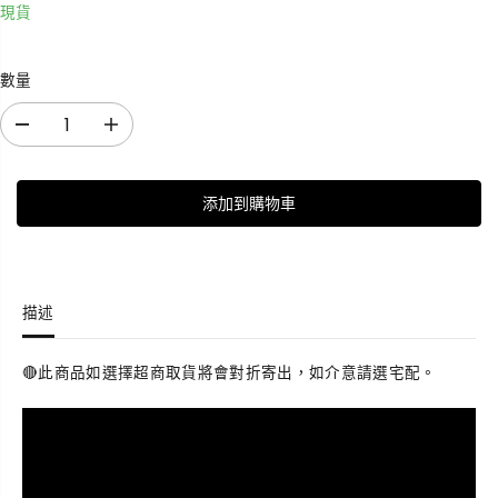
現貨
數量
減
增
少
加
數
數
添加到購物車
量
量
E
E
l
l
e
e
m
m
描述
e
e
n
n
t
t
🔴此商品如選擇超商取貨將會對折寄出，如介意請選宅配。
s
s
T
T
o
o
t
t
e
e
(
(