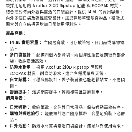
袋採用耐用的 Axoflux 210D Ripstop 尼龍 與 ECOPAK 材質，
結合簡約時尚外觀與靈活的口袋設計，提供 14.5L 的實用容量。
內外多個口袋及彈性瓶套設計，讓您輕鬆整理隨身物品，磁吸式
開合與自立結構更增加日常使用便利性。
產品亮點：
14.5L 實用容量：
主隔層寬敞，可存放筆電、日用品或購物物
品。
多口袋設計：
配備四個內部滑袋、兩個彈性瓶套及前後外部滑
袋，收納靈活高效。
防潑水耐用：
採用 Axoflux 210D Ripstop 尼龍
與
ECOPAK
材質，耐磨防潑水，適合各種場景與天氣。
自立結構：
平穩底部設計，袋子裝滿後也能輕鬆站立，不易傾
倒。
舒適提手：
滾邊網帶提手，輕鬆攜帶且舒適耐用。
適用場景：
日常通勤：
收納筆電、文件與日常用品，保持通勤高效有序。
購物與短途旅行：
輕便設計適合隨身攜帶，容量足夠裝下必需
品。
戶外活動：
防潑水材質與靈活口袋設計，滿足戶外使用需求。