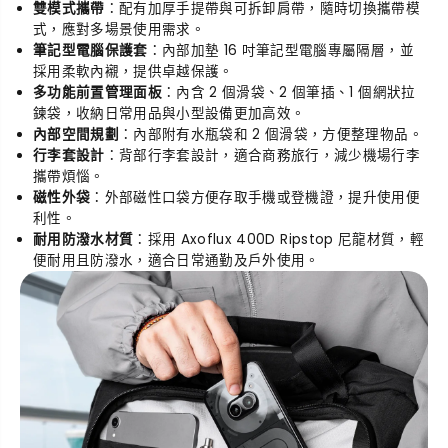
雙模式攜帶
：配有加厚手提帶與可拆卸肩帶，隨時切換攜帶模
式，應對多場景使用需求。
筆記型電腦保護套
：內部加墊 16 吋筆記型電腦專屬隔層，並
採用柔軟內襯，提供卓越保護。
多功能前置管理面板
：內含 2 個滑袋、2 個筆插、1 個網狀拉
鍊袋，收納日常用品與小型設備更加高效。
內部空間規劃
：內部附有水瓶袋和 2 個滑袋，方便整理物品。
行李套設計
：背部行李套設計，適合商務旅行，減少機場行李
攜帶煩惱。
磁性外袋
：外部磁性口袋方便存取手機或登機證，提升使用便
利性。
耐用防潑水材質
：採用 Axoflux 400D Ripstop 尼龍材質，輕
便耐用且防潑水，適合日常通勤及戶外使用。