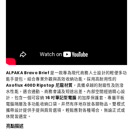
ALPAKA Bravo Brief
是一款專為現代商務人士設計的輕便多功
能手提包，結合專業外觀與高效收納功能。採用高耐用性的
Axoflux 400D Ripstop 尼龍材質
，具備卓越的耐磨性及防潑
水性能，適合通勤、商務會議及短途出差。內部空間經過精心設
計，包含一個可容納
16 吋筆記型電腦
的加厚保護套、專屬平板
電腦隔層及多功能收納口袋，井然有序地存放各類物品。雙模式
攜帶設計提供手提與肩背選項，輕鬆應對各種場合，無論正式或
休閒皆適宜。
亮點描述