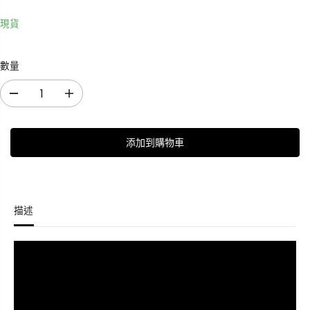
現貨
數量
減
增
少
加
數
數
添加到購物車
量
量
B
B
r
r
a
a
v
v
描述
o
o
B
B
r
r
i
i
e
e
f
f
商
商