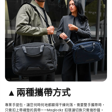
▲
兩種攜帶方式
專業手提包，讓您何時何地都顯得干練利落。需要雙手攜帶時，
只需扣上帶襯墊的肩帶——Maglockz 扣環讓切換只需幾秒鐘。