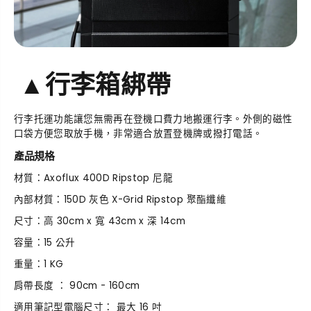
▲
行李箱綁帶
行李托運功能讓您無需再在登機口費力地搬運行李。外側的磁性
口袋方便您取放手機，非常適合放置登機牌或撥打電話。
產品規格
材質：
Axoflux 400D Ripstop 尼龍
內部材質：150D 灰色 X-Grid Ripstop 聚酯纖維
尺寸：高 30cm x 寬 43cm x 深 14cm
容量：15 公升
重量：1 KG
肩帶長度 ： 90cm - 160cm
適用筆記型電腦尺寸： 最大 16 吋