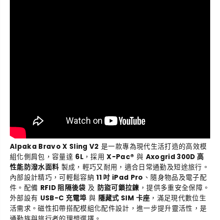
g
g
V
V
2
2
側
側
肩
肩
包
包
Alpaka Bravo X Sling V2
是一款專為現代生活打造的高效模
組化側肩包，容量達
6L
，採用
X-Pac®
與
Axogrid 300D 高
性能防潑水面料
製成，輕巧又耐用，適合日常通勤及短途旅行。
內部設計精巧，可輕鬆容納
11 吋 iPad Pro
、隨身物品及電子配
件。配備
RFID 阻隔後袋
及
防盜可鎖拉鍊
，提供多重安全保障。
外部設有
USB-C 充電埠
與
隱藏式 SIM 卡座
，滿足現代數位生
活需求。磁性扣帶搭配模組化配件設計，進一步提升靈活性，是
通勤族與旅行者的理想選擇。