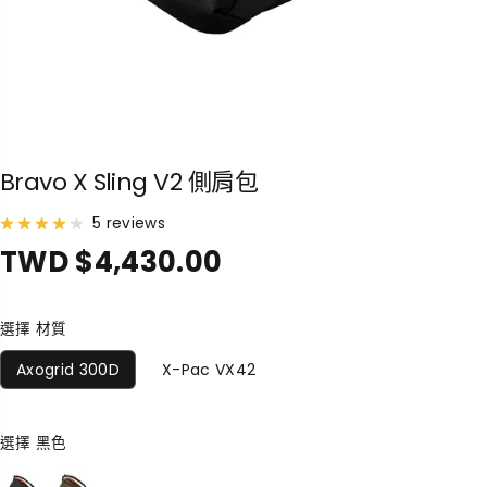
Bravo X Sling V2 側肩包
5 reviews
TWD $4,430.00
正
常
價
選擇 材質
格
Axogrid 300D
X-Pac VX42
選擇
黑色