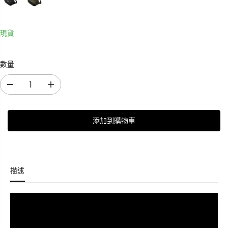
現貨
數量
減
增
少
加
數
數
添加到購物車
量
量
B
B
r
r
a
a
v
v
描述
o
o
X
X
S
S
l
l
i
i
n
n