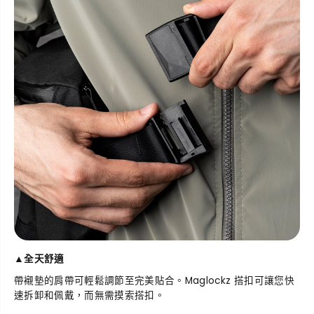
▲
全天舒適
帶襯墊的肩帶可輕鬆調節至完美貼合。Maglockz 搭扣可讓您快
速拆卸和佩戴，而無需摸索搭扣。