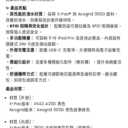
✨ 產品亮點
・高性能防潑水材質：
採用 X-Pac® 與
Axogrid 300D 面
料，
具備防潑水、防撕裂及抗紫外線特性。
・RFID 阻隔與安全設計：
配備防盜可鎖拉鍊及 RFID 阻隔後袋，
保障個人資訊安全。
・多功能隔層：
可容納 11 吋 iPad Pro 及其他必需品，內部設有
隱藏式 SIM 卡座及彈出插銷。
・外部充電支援：
配備 USB-C 充電埠，方便隨時為電子設備充
電。
・模組化設計：
支援多種模組化配件（需另購），提升收納靈活
性。
・舒適攜帶方式：
配備可調節軟尼龍肩帶及磁性扣帶，適合腰
包、斜背包或肩背方式。
產品材質：
材質 (外部)：
X-Pac版本：VX42 420D 黑色
Axogrid版本：Axogrid 300D 黑色或軍綠色
材質 (內部)：
X-Pac版本：250D 方形防撕裂尼龍（亮橘色）