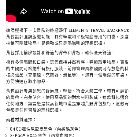
準備迎接下一次冒險的終極夥伴
ELEMENTS TRAVEL BACKPACK
背包設計強調組織功能：具有筆電和平板電腦專用的口袋，深度
拉鍊可隱藏物品，是通勤或只是喝咖啡的理想選擇。
背包採用輪廓設計和舒適的背帶和背板，確保全天舒適。
擁有多個隔間和口袋，讓您保持井然有序，輕鬆取用物品。寬敞
的主隔間可容納所有旅行服裝，前部管理風格隔間可存放您的科
技必需品（充電線、充電器、滑鼠等）。還有一個隱藏的前袋，
方便快速存取小物品。
背包設計考慮到您的舒適感，輕便、符合人體工學，帶有可調節
的肩帶，完美貼合。使用高品質的耐水材料製成，這款背包適合
任何地方。無論您是探索新城市還是穿越荒野背包旅行，這款背
包都是任何冒險的理想選擇。
兩種材質選擇：
840D彈性尼龍墨黑色（內襯酷灰色）
X-Pac® VX42黑色（內襯血橙色）