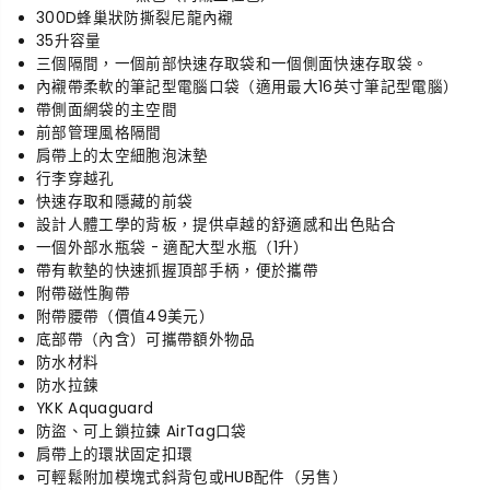
300D蜂巢狀防撕裂尼龍內襯
35升容量
三個隔間，一個前部快速存取袋和一個側面快速存取袋。
內襯
帶柔軟的筆記型電腦口袋（適用最大16英寸筆記型電腦）
帶側面網袋的主空間
前部管理風格隔間
肩帶上的太空細胞泡沫墊
行李穿越孔
快速存取和隱藏的前袋
設計人體工學的背板，提供卓越的舒適感和出色貼合
一個外部水瓶袋 - 適配大型水瓶（1升）
帶有軟墊的快速抓握頂部手柄，便於攜帶
附帶磁性胸帶
附帶腰帶（價值49美元）
底部帶（內含）可攜帶額外物品
防水材料
防水拉鍊
YKK Aquaguard
防盜、可上鎖拉鍊 AirTag口袋
肩帶上的環狀固定扣環
可輕鬆附加模塊式斜背包或HUB配件（另售）