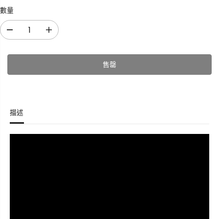
數量
減
增
少
加
數
數
售罄
量
量
E
E
l
l
e
e
m
m
描述
e
e
n
n
t
t
s
s
T
T
r
r
a
a
v
v
e
e
l
l
B
B