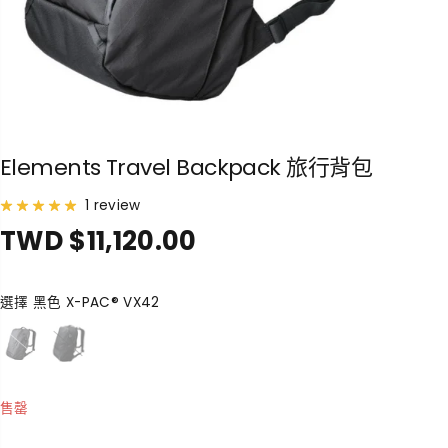
Elements Travel Backpack 旅行背包
1 review
TWD $11,120.00
正
售
常
罄
價
選擇
黑色 X-PAC® VX42
格
售罄