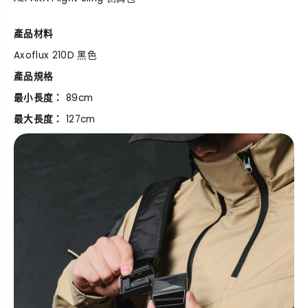
肩
肩
帶
帶
產品材料
Axoflux 210D 黑色
產品規格
最小長度：
89cm
最大長度：
127cm