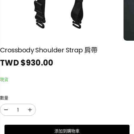
Crossbody Shoulder Strap 肩帶
TWD $930.00
正
常
價
現貨
格
數量
減
增
少
加
數
數
添加到購物車
量
量