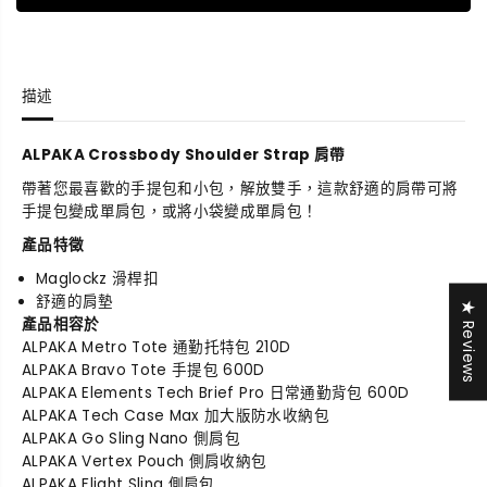
C
C
r
r
o
o
s
s
描述
s
s
b
b
o
o
ALPAKA Crossbody Shoulder Strap 肩帶
d
d
y
y
帶著您最喜歡的手提包和小包，解放雙手，這款舒適的肩帶可將
S
S
手提包變成單肩包，或將小袋變成單肩包！
h
h
產品特徵
o
o
u
u
Maglockz 滑桿扣
l
l
舒適的肩墊
★ Reviews
d
d
產品相容於
e
e
ALPAKA Metro Tote 通勤托特包 210D
r
r
ALPAKA Bravo Tote 手提包 600D
S
S
ALPAKA Elements Tech Brief Pro 日常通勤背包 600D
t
t
ALPAKA Tech Case Max 加大版防水收納包
r
r
ALPAKA Go Sling Nano 側肩包
a
a
ALPAKA Vertex Pouch 側肩收納包
p
p
ALPAKA Flight Sling 側肩包