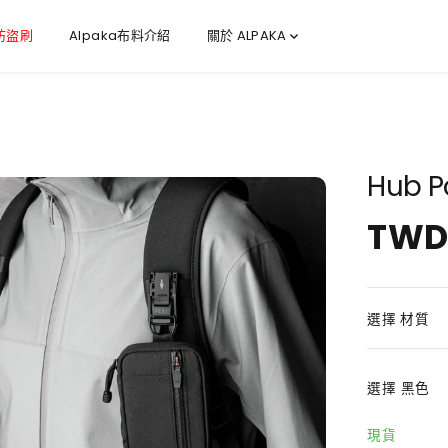
 防盜刷
Alpaka布料介紹
關於 ALPAKA
Hub 
TWD 
正
常
價
格
選擇 材質
選擇
黑色
現貨