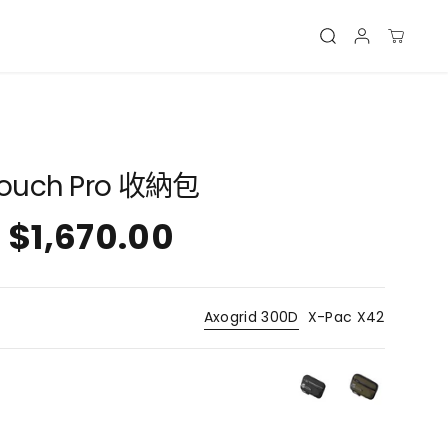
Pouch Pro 收納包
$1,670.00
Axogrid 300D
X-Pac X42