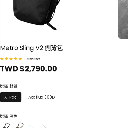
Metro Sling V2 側背包
1 review
TWD $2,790.00
正
常
價
選擇 材質
格
X-Pac
Axoflux 300D
選擇
黑色