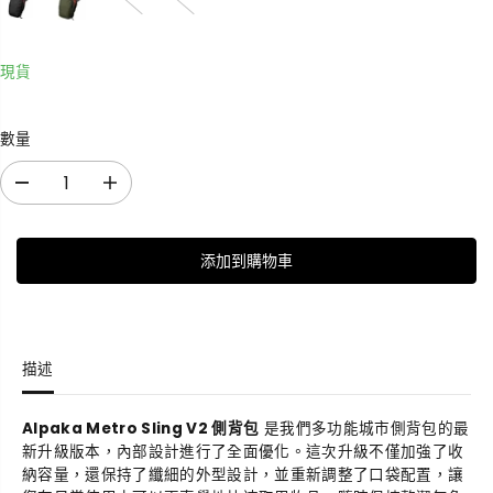
現貨
數量
減
增
少
加
數
數
添加到購物車
量
量
M
M
e
e
t
t
r
r
描述
o
o
S
S
l
l
Alpaka Metro Sling V2 側背包
是我們多功能城市側背包的最
i
i
新升級版本，內部設計進行了全面優化。這次升級不僅加強了收
n
n
納容量，還保持了纖細的外型設計，並重新調整了口袋配置，讓
g
g