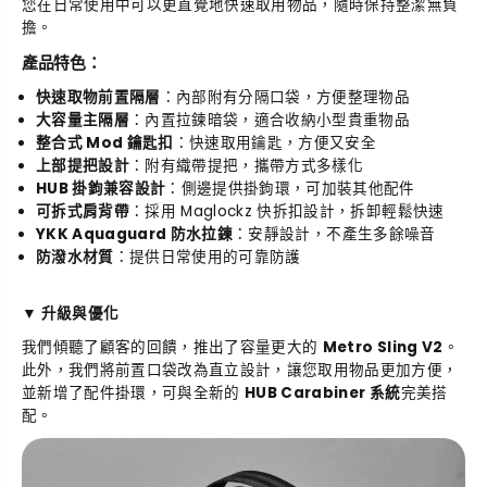
您在日常使用中可以更直覺地快速取用物品，隨時保持整潔無負
V
V
擔。
2
2
側
側
產品特色：
背
背
快速取物前置隔層
：內部附有分隔口袋，方便整理物品
包
包
大容量主隔層
：內置拉鍊暗袋，適合收納小型貴重物品
整合式 Mod 鑰匙扣
：快速取用鑰匙，方便又安全
上部提把設計
：附有織帶提把，攜帶方式多樣化
HUB 掛鉤兼容設計
：側邊提供掛鉤環，可加裝其他配件
可拆式肩背帶
：採用 Maglockz 快拆扣設計，拆卸輕鬆快速
YKK Aquaguard 防水拉鍊
：安靜設計，不產生多餘噪音
防潑水材質
：提供日常使用的可靠防護
▼ 升級與優化
我們傾聽了顧客的回饋，推出了容量更大的
Metro Sling V2
。
此外，我們將前置口袋改為直立設計，讓您取用物品更加方便，
並新增了配件掛環，可與全新的
HUB Carabiner 系統
完美搭
配。