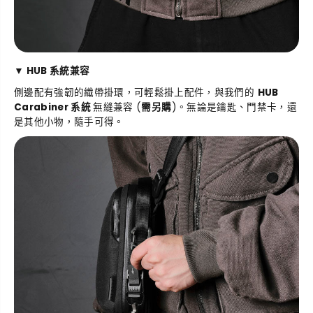
▼ HUB 系統兼容
側邊配有強韌的織帶掛環，可輕鬆掛上配件，與我們的
HUB
Carabiner 系統
無縫兼容
(
需另購
)。無論是鑰匙、門禁卡，還
是其他小物，隨手可得。