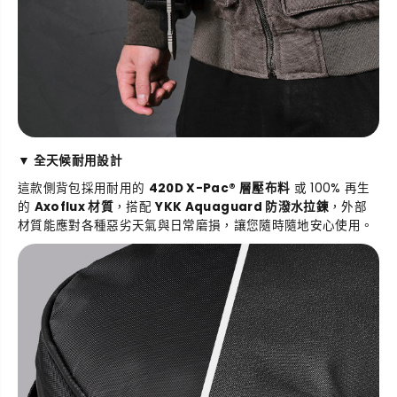
▼ 全天候耐用設計
這款側背包採用耐用的
420D X-Pac® 層壓布料
或 100% 再生
的
Axoflux 材質
，搭配
YKK Aquaguard 防潑水拉鍊
，外部
材質能應對各種惡劣天氣與日常磨損，讓您隨時隨地安心使用。