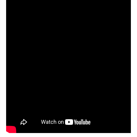
d
d
e
e
r
r
P
P
o
o
c
c
k
k
e
e
t
t
M
M
a
a
x
x
側
側
肩
肩
包
包