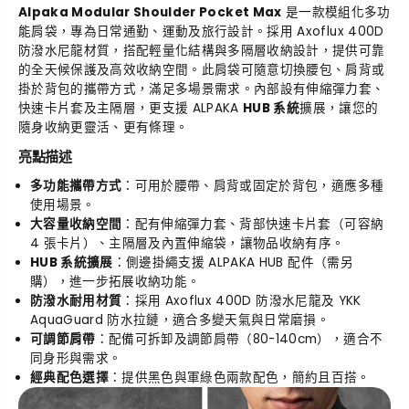
Alpaka Modular Shoulder Pocket Max
是一款模組化多功
能肩袋，專為日常通勤、運動及旅行設計。採用 Axoflux 400D
防潑水尼龍材質，搭配輕量化結構與多隔層收納設計，提供可靠
的全天候保護及高效收納空間。此肩袋可隨意切換腰包、肩背或
掛於背包的攜帶方式，滿足多場景需求。內部設有伸縮彈力套、
快速卡片套及主隔層，更支援 ALPAKA
HUB 系統
擴展，讓您的
隨身收納更靈活、更有條理。
亮點描述
多功能攜帶方式
：可用於腰帶、肩背或固定於背包，適應多種
使用場景。
大容量收納空間
：配有伸縮彈力套、背部快速卡片套（可容納
4 張卡片）、主隔層及內置伸縮袋，讓物品收納有序。
HUB 系統擴展
：側邊掛繩支援 ALPAKA HUB 配件（需另
購），進一步拓展收納功能。
防潑水耐用材質
：採用 Axoflux 400D 防潑水尼龍及 YKK
AquaGuard 防水拉鏈，適合多變天氣與日常磨損。
可調節肩帶
：配備可拆卸及調節肩帶（80-140cm），適合不
同身形與需求。
經典配色選擇
：提供黑色與軍綠色兩款配色，簡約且百搭。