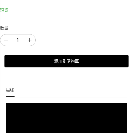
現貨
數量
減
增
少
加
數
數
添加到購物車
量
量
M
M
o
o
d
d
u
u
描述
l
l
a
a
r
r
S
S
h
h
o
o
u
u
l
l