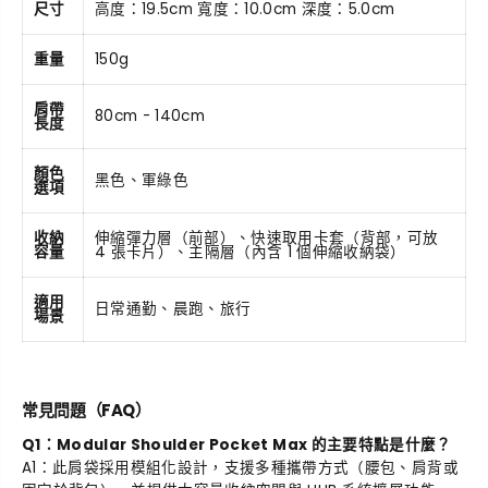
尺寸
高度：19.5cm 寬度：10.0cm 深度：5.0cm
重量
150g
肩帶
80cm - 140cm
長度
顏色
黑色、軍綠色
選項
收納
伸縮彈力層（前部）、快速取用卡套（背部，可放
容量
4 張卡片）、主隔層（內含 1 個伸縮收納袋）
適用
日常通勤、晨跑、旅行
場景
常見問題（FAQ）
Q1：Modular Shoulder Pocket Max 的主要特點是什麼？
A1：此肩袋採用模組化設計，支援多種攜帶方式（腰包、肩背或