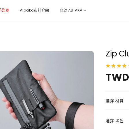
 防盜刷
Alpaka布料介紹
關於 ALPAKA
Zip C
TWD 
正
常
價
格
選擇 材質
選擇
黑色