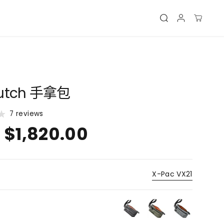
lutch 手拿包
7 reviews
$1,820.00
X-Pac VX21