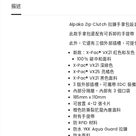
描述
Alpaka Zip Clutch
此款手拿包還配有可拆卸的手提帶
此外，它還有三個外部插槽，可提
新款：X-Pac® VX21 紅色和灰色
100％ 碳中和面料
X-Pac® VX21 深綠色
X-Pac® VX25 亮橘色
X-Pac® VX21 黑色面料
3 個外部插槽，可攜帶 EDC 
內部分隔層，內部有 3 個口袋
185mm x 110mm
可放置 4-12 張卡片
橙色防撕裂尼龍內層面料
附有手提帶
防 RFID 材料
防水 YKK Aqua Guard 拉鍊
防水面料