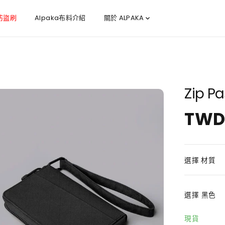
 防盜刷
Alpaka布料介紹
關於 ALPAKA
Zip 
TWD 
正
常
價
格
選擇 材質
選擇
黑色
現貨