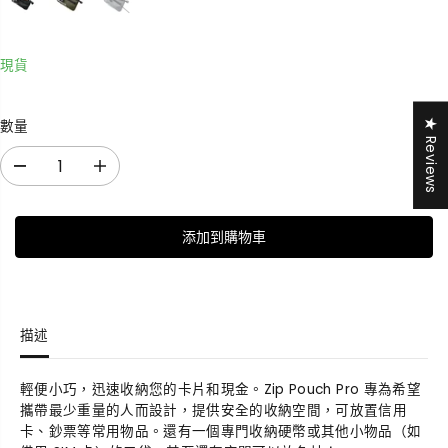
現貨
★ Reviews
數量
減
增
少
加
數
數
添加到購物車
量
量
Z
Z
i
i
p
p
P
P
描述
o
o
u
u
c
c
輕便小巧，迅速收納您的卡片和現金。Zip Pouch Pro 專為希望
h
h
攜帶最少重量的人而設計，提供安全的收納空間，可放置信用
P
P
卡、鈔票等常用物品。還有一個專門收納硬幣或其他小物品（如
r
r