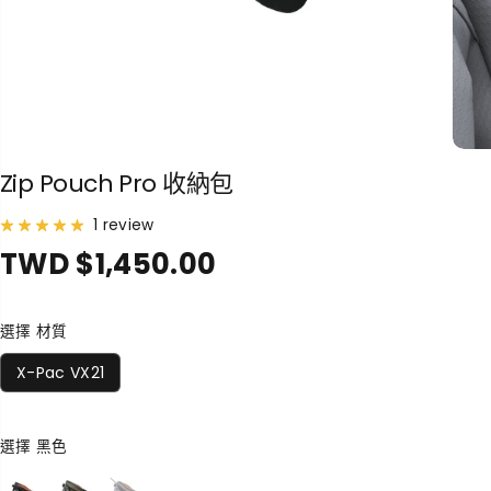
Zip Pouch Pro 收納包
1 review
TWD $1,450.00
正
常
價
選擇 材質
格
X-Pac VX21
選擇
黑色