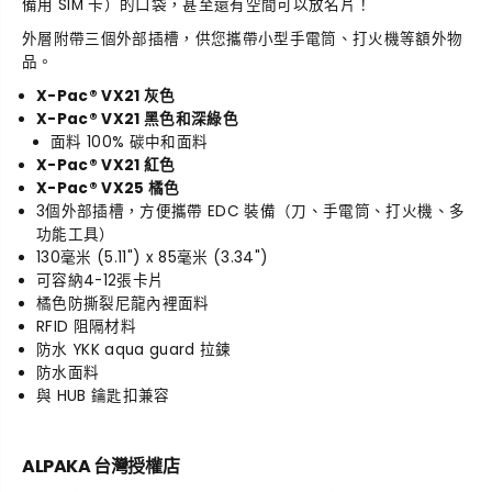
備用 SIM 卡）的口袋，甚至還有空間可以放名片！
o
o
收
收
外層附帶三個外部插槽，供您攜帶小型手電筒、打火機等額外物
納
納
品。
包
包
X-Pac® VX21 灰色
X-Pac® VX21 黑色和深綠色
面料 100% 碳中和面料
X-Pac® VX21 紅色
X-Pac® VX25 橘色
3個外部插槽，方便攜帶 EDC 裝備（刀、手電筒、打火機、多
功能工具）
130毫米 (5.11") x 85毫米 (3.34")
可容納4-12張卡片
橘色防撕裂尼龍內裡面料
RFID 阻隔材料
防水 YKK aqua guard 拉鍊
防水面料
與 HUB 鑰匙扣兼容
ALPAKA 台灣授權店